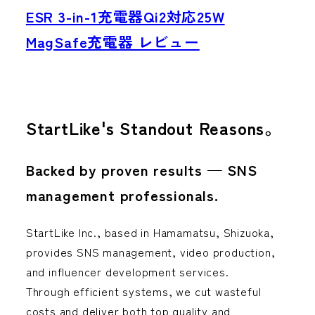
ESR 3-in-1充電器Qi2対応25W
MagSafe充電器 レビュー
StartLike's
Standout Reasons。
Backed by proven results — SNS
management professionals.
StartLike Inc., based in Hamamatsu, Shizuoka,
provides
SNS management, video production,
and influencer development services.
Through efficient systems,
we cut wasteful
costs and deliver both top quality and