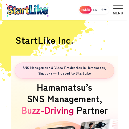
メ
日本語
EN
中文
イ
MENU
ン
コ
ン
StartLike Inc.
テ
ン
ツ
へ
SNS Management & Video Production in Hamamatsu,
Shizuoka — Trusted to StartLike
移
Hamamatsu’s
動
SNS Management,
Buzz-Driving
Partner