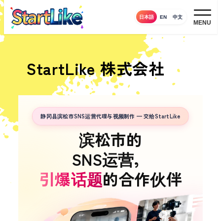
メ
日本語
EN
中文
イ
MENU
ン
コ
ン
StartLike 株式会社
テ
ン
ツ
へ
静冈县滨松市SNS运营代理与视频制作 — 交给StartLike
移
滨松市的
動
SNS运营，
引爆话题
的合作伙伴