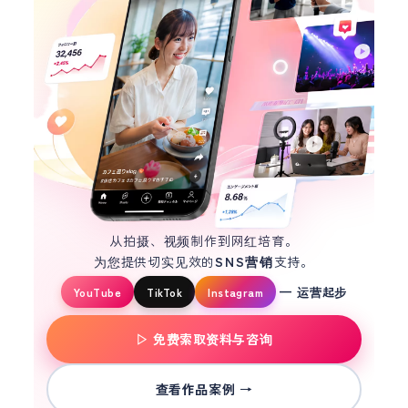
从拍摄、视频制作到网红培育。
为您提供切实见效的
SNS营销
支持。
— 运营起步
YouTube
TikTok
Instagram
▷ 免费索取资料与咨询
查看作品案例 →