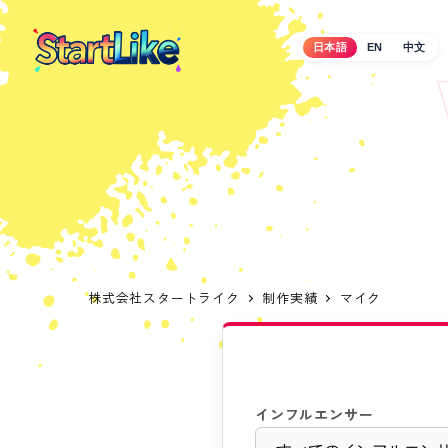
メ
イ
日本語
EN
中文
ン
コ
ン
テ
ン
ツ
へ
移
動
株式会社スタートライク
制作実績
マイク
インフルエンサー