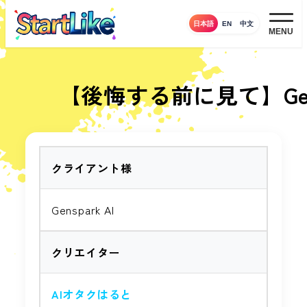
メ
日本語
EN
中文
イ
MENU
ン
コ
ン
【後悔する前に見て】Gens
テ
ン
ツ
へ
クライアント様
移
動
Genspark AI
クリエイター
AIオタクはると