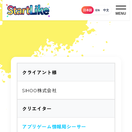
メ
日本語
EN
中文
イ
MENU
ン
コ
ン
テ
ン
ツ
へ
クライアント様
移
動
SIHOO株式会社
クリエイター
アプリゲーム情報局シーサー