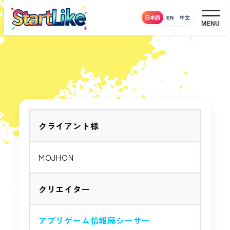
メ
日本語
EN
中文
イ
MENU
ン
コ
ン
テ
ン
ツ
へ
クライアント様
移
動
MOJHON
クリエイター
アプリゲーム情報局シーサー