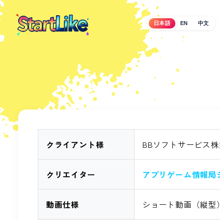
メ
イ
日本語
EN
中文
ン
コ
ン
テ
ン
ツ
へ
移
動
クライアント様
BBソフトサービス
クリエイター
アプリゲーム情報局
動画仕様
ショート動画（縦型）