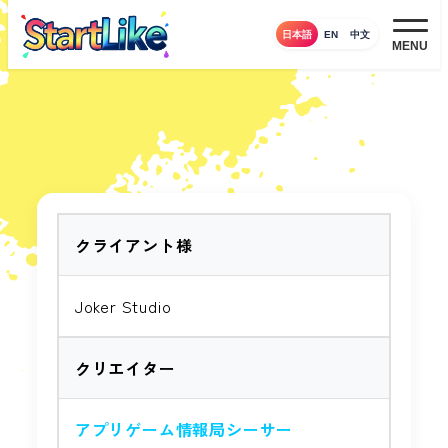
メ
日本語
EN
中文
イ
MENU
ン
コ
ン
テ
ン
ツ
へ
クライアント様
移
動
Joker Studio
クリエイター
アプリゲーム情報局シーサー