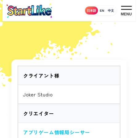
メ
日本語
EN
中文
イ
MENU
ン
コ
ン
テ
ン
ツ
へ
クライアント様
移
動
Joker Studio
クリエイター
アプリゲーム情報局シーサー