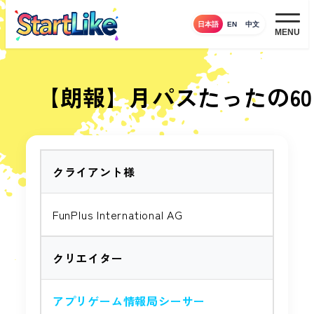
メ
日本語
EN
中文
イ
MENU
ン
コ
ン
【朗報】月パスたったの60
テ
ン
ツ
へ
クライアント様
移
動
FunPlus International AG
クリエイター
アプリゲーム情報局シーサー