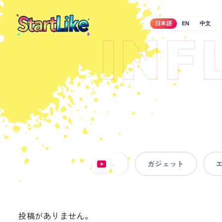
メ
イ
日本語
EN
中文
INF
ン
コ
ン
テ
ン
ツ
へ
移
動
ゲーム
ガジェット
エ
投稿がありません。